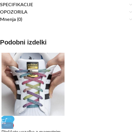
SPECIFIKACIJE
OPOZORILA
Mnenja (0)
Podobni izdelki
-40%
HOT
Ploščate vezalke z magnetnim