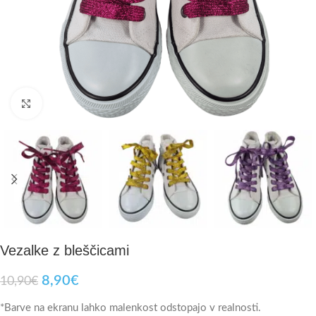
Click to enlarge
Vezalke z bleščicami
8,90
€
10,90
€
*Barve na ekranu lahko malenkost odstopajo v realnosti.