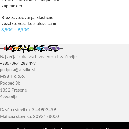
zapiranjem
Brez zavezovanja
,
Elastične
vezalke
,
Vezalke z bleščicami
8,90
€
–
9,90
€
Največja izbira vseh vrst vezalk za čevlje
+386 (0)64 288 499
podpora@vezalke.si
MSBIT d.o.o.
Podpeč 8b
1352 Preserje
Slovenija
Davčna številka: SI44903499
Matična številka: 8092478000