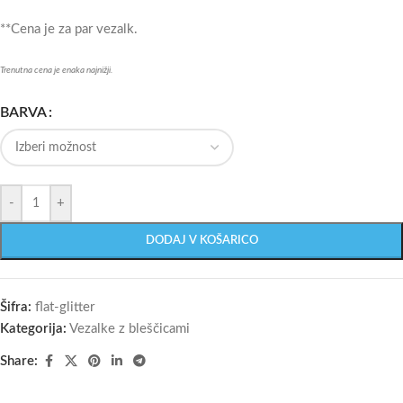
**Cena je za par vezalk.
Trenutna cena je enaka najnižji.
BARVA
-
+
DODAJ V KOŠARICO
Šifra:
flat-glitter
Kategorija:
Vezalke z bleščicami
Share: