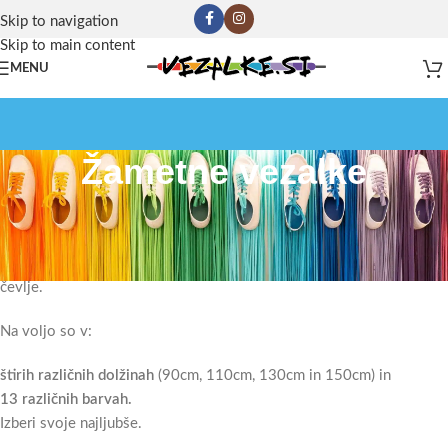
Skip to navigation
Skip to main content
MENU
Žametne vezalke
Žametne vezalke
Mehke na otip in lepe za oko. Idealne vezalke za superge ali otroške
čevlje.
Na voljo so v:
štirih različnih dolžinah
(90cm, 110cm, 130cm in 150cm) in
13 različnih barvah.
Izberi svoje najljubše.