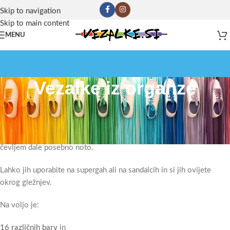
Skip to navigation
Skip to main content
MENU
Vezalke iz organze
Vezalke iz organze
Organza je tkanina, ki je lahkotna in nežna. Te vezalke bodo vašim
čevljem dale posebno noto.
Lahko jih uporabite na supergah ali na sandalcih in si jih ovijete
okrog gležnjev.
Na voljo je:
16 različnih barv
in