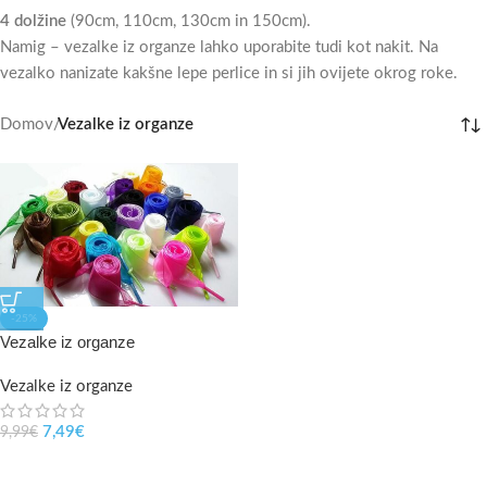
4 dolžine
(90cm, 110cm, 130cm in 150cm).
Namig – vezalke iz organze lahko uporabite tudi kot nakit. Na
vezalko nanizate kakšne lepe perlice in si jih ovijete okrog roke.
Domov
/
Vezalke iz organze
-25%
Vezalke iz organze
Vezalke iz organze
7,49
€
9,99
€