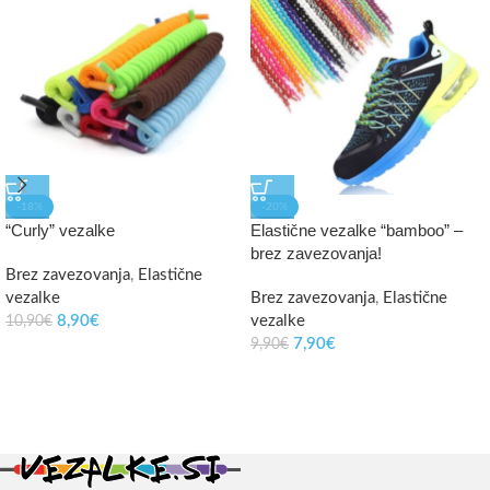
-18%
-20%
“Curly” vezalke
Elastične vezalke “bamboo” –
brez zavezovanja!
Brez zavezovanja
,
Elastične
vezalke
Brez zavezovanja
,
Elastične
8,90
€
vezalke
10,90
€
7,90
€
9,90
€