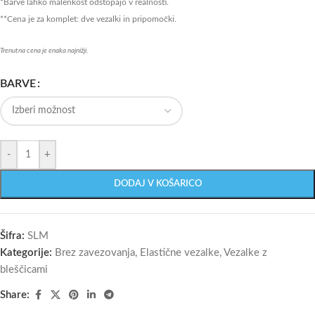
*Barve lahko malenkost odstopajo v realnosti.
**Cena je za komplet: dve vezalki in pripomočki.
Trenutna cena je enaka najnižji.
BARVE
-
+
DODAJ V KOŠARICO
Šifra:
SLM
Kategorije:
Brez zavezovanja
,
Elastične vezalke
,
Vezalke z
bleščicami
Share: