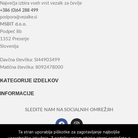
Največja izbira vseh vrst vezalk za čevlje
+386 (0)64 288 499
podpora@vezalke.si
MSBIT d.o.o.
Podpeč 8b
1352 Preserje
Slovenija
Davčna številka: SI44903499
Matična številka: 8092478000
KATEGORIJE IZDELKOV
INFORMACIJE
SLEDITE NAM NA SOCIALNIH OMREŽJIH
Ta stran uporablja piškotke za zagotavljanje najboljše
Copyright © 2026