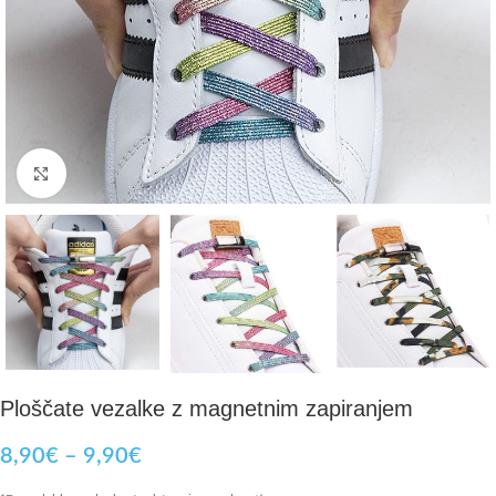
Click to enlarge
Ploščate vezalke z magnetnim zapiranjem
8,90
€
–
9,90
€