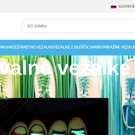
SLOVENŠ
 ORGANZE
ŽAMETNE VEZALKE
VEZALKE Z BLEŠČICAMI
BOMBAŽNE VEZAL
valne vezalke