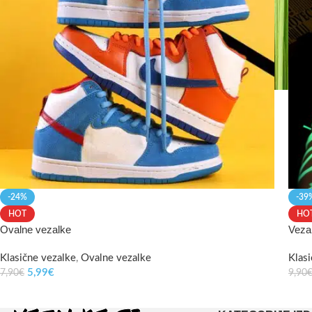
-24%
-39
HOT
HO
Ovalne vezalke
Vezal
Klasične vezalke
,
Ovalne vezalke
Klas
5,99
€
7,90
€
9,90