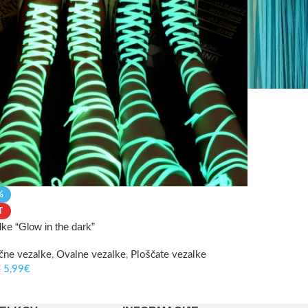
%
T
ke “Glow in the dark”
ične vezalke
,
Ovalne vezalke
,
Ploščate vezalke
5,99
€
€