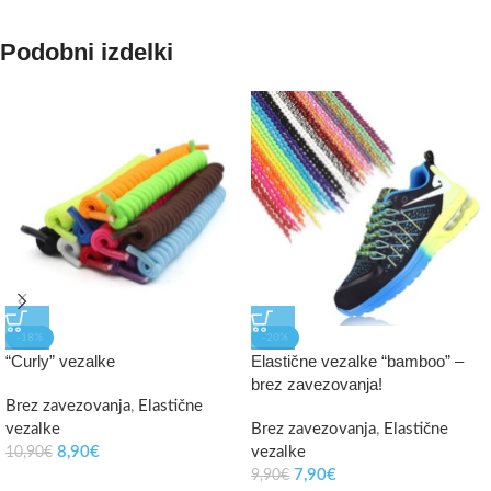
Podobni izdelki
-18%
-20%
“Curly” vezalke
Elastične vezalke “bamboo” –
brez zavezovanja!
Brez zavezovanja
,
Elastične
vezalke
Brez zavezovanja
,
Elastične
8,90
€
vezalke
10,90
€
7,90
€
9,90
€