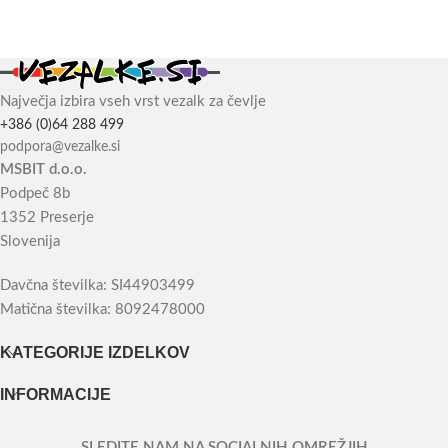
Največja izbira vseh vrst vezalk za čevlje
+386 (0)64 288 499
podpora@vezalke.si
MSBIT d.o.o.
Podpeč 8b
1352 Preserje
Slovenija
Davčna številka: SI44903499
Matična številka: 8092478000
KATEGORIJE IZDELKOV
INFORMACIJE
SLEDITE NAM NA SOCIALNIH OMREŽJIH