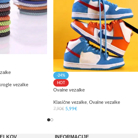
zalke
-24%
HOT
rogle vezalke
Ovalne vezalke
Klasične vezalke
,
Ovalne vezalke
5,99
€
7,90
€
DELKOV
INFORMACIJE