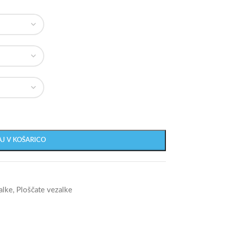
J V KOŠARICO
alke
,
Ploščate vezalke