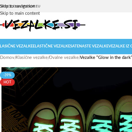
Skip to navigation
ORBICE.EU
HOPSHOP.EU
Skip to main content
LASIČNE VEZALKE
ELASTIČNE VEZALKE
SATENASTE VEZALKE
VEZALKE IZ
Domov
/
Klasične vezalke
/
Ovalne vezalke
/
Vezalke “Glow in the dark
-39%
HOT