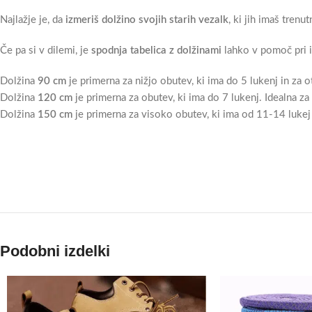
Najlažje je, da
izmeriš dolžino svojih starih vezalk
, ki jih imaš trenut
Če pa si v dilemi, je
spodnja tabelica z dolžinami
lahko v pomoč pri i
Dolžina
90 cm
je primerna za nižjo obutev, ki ima do 5 lukenj in za o
Dolžina
120 cm
je primerna za obutev, ki ima do 7 lukenj. Idealna za
Dolžina
150 cm
je primerna za visoko obutev, ki ima od 11-14 lukej v 
Podobni izdelki