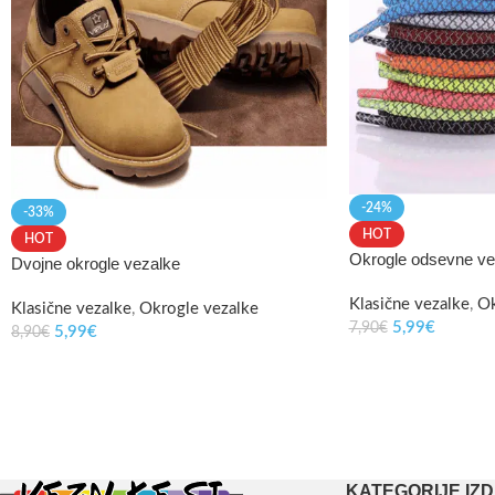
-24%
-33%
HOT
HOT
Okrogle odsevne ve
Dvojne okrogle vezalke
Klasične vezalke
,
Ok
Klasične vezalke
,
Okrogle vezalke
5,99
€
7,90
€
5,99
€
8,90
€
KATEGORIJE IZ