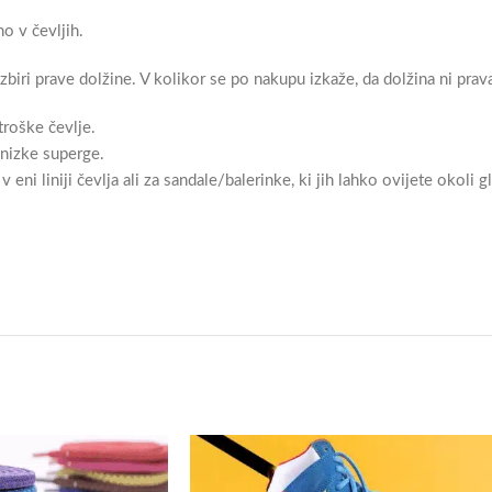
no v čevljih.
zbiri prave dolžine. V kolikor se po nakupu izkaže, da dolžina ni pr
troške čevlje.
 nizke superge.
eni liniji čevlja ali za sandale/balerinke, ki jih lahko ovijete okoli 