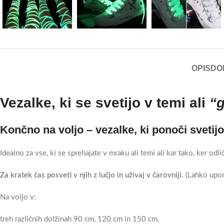
OPIS
DO
Vezalke, ki se svetijo v temi ali
“g
Končno na voljo – vezalke, ki ponoči svetijo
Idealno za vse, ki se sprehajate v mraku ali temi ali kar tako, ker odli
Za kratek čas posveti v njih z lučjo in uživaj v čarovniji.
(Lahko upor
Na voljo v:
treh različnih dolžinah 90 cm, 120 cm in 150 cm,