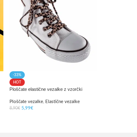
-24%
HOT
Ploščate odsevn
-33%
Klasične vezalke
,
HOT
5,99
€
7,90
€
Ploščate elastične vezalke z vzorčki
Ploščate vezalke
,
Elastične vezalke
5,99
€
8,90
€