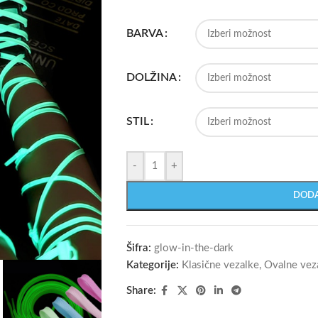
BARVA
DOLŽINA
STIL
-
+
DODA
Šifra:
glow-in-the-dark
Kategorije:
Klasične vezalke
,
Ovalne vez
Share: