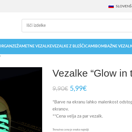
SLOVENŠ
 ORGANZE
ŽAMETNE VEZALKE
VEZALKE Z BLEŠČICAMI
BOMBAŽNE VEZAL
”
Vezalke “Glow in 
5,99
€
9,90
€
*Barve na ekranu lahko malenkost odstopaj
ekranov.
**Cena velja za par vezalk.
Trenutna cena je enaka najnižji.