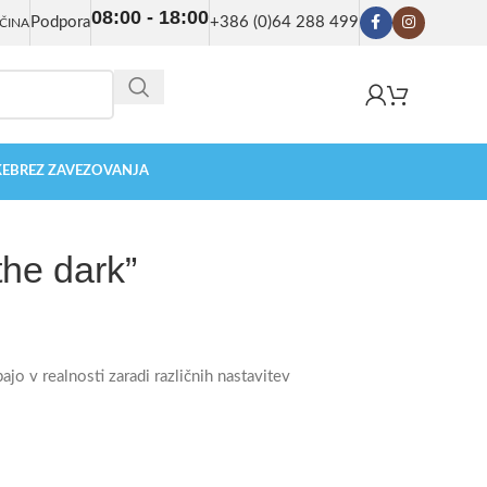
08:00 - 18:00
Podpora
+386 (0)64 288 499
ČINA
KE
BREZ ZAVEZOVANJA
the dark”
o v realnosti zaradi različnih nastavitev