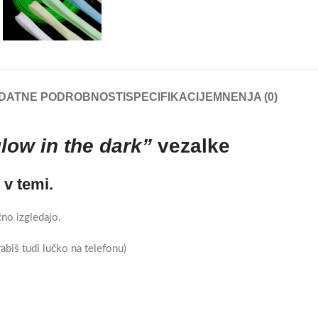
DATNE PODROBNOSTI
SPECIFIKACIJE
MNENJA (0)
low in the dark”
vezalke
 v temi.
čno izgledajo.
abiš tudi lučko na telefonu)