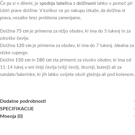
Če pa si v dilemi, je
spodnja tabelica z dolžinami
lahko v pomoč pri
izbiri prave dolžine. V kolikor se po nakupu izkaže, da dolžina ni
prava, vezalke brez problema zamenjamo.
Dolžina
75 cm
je primerna za nižjo obutev, ki ima do 5 lukenj in za
otroške čevlje.
Dolžina
120 cm
je primerna za obutev, ki ima do 7 lukenj. Idealna za
nizke superge.
Dolžini
150 cm
in
180 cm
sta primerni za visoko obutev, ki ima od
11-14 lukej v eni liniji čevlja (višji čevlji, škornji, bulerji) ali za
sandale/balerinke, ki jih lahko ovijete okoli gležnja ali pod kolenom.
Dodatne podrobnosti
SPECIFIKACIJE
Mnenja (0)