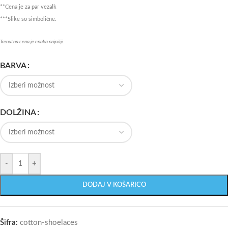
**Cena je za par vezalk
***Slike so simbolične.
Trenutna cena je enaka najnižji.
BARVA
DOLŽINA
-
+
DODAJ V KOŠARICO
Šifra:
cotton-shoelaces