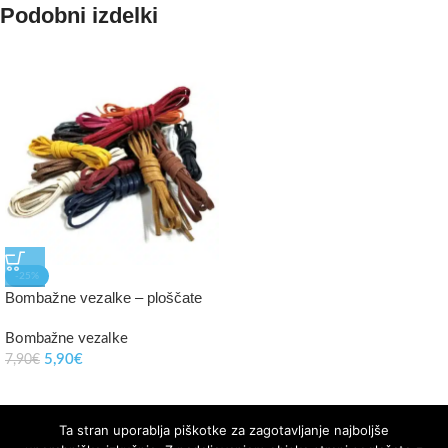
Podobni izdelki
-25%
Bombažne vezalke – ploščate
Bombažne vezalke
5,90
€
7,90
€
Ta stran uporablja piškotke za zagotavljanje najboljše