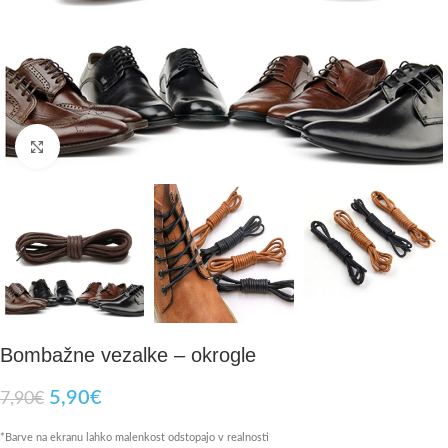
Click to enlarge
Bombažne vezalke – okrogle
5,90
€
7,90
€
*Barve na ekranu lahko malenkost odstopajo v realnosti