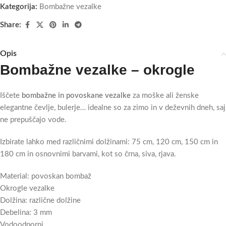
Kategorija:
Bombažne vezalke
Share:
Opis
Bombažne vezalke – okrogle
Iščete
bombažne in povoskane vezalke
za moške ali ženske
elegantne čevlje, bulerje… idealne so za zimo in v deževnih dneh, saj
ne prepuščajo vode.
Izbirate lahko med različnimi dolžinami: 75 cm, 120 cm, 150 cm in
180 cm in osnovnimi barvami, kot so črna, siva, rjava.
Material: povoskan bombaž
Okrogle vezalke
Dolžina: različne dolžine
Debelina: 3 mm
Vodoodporni